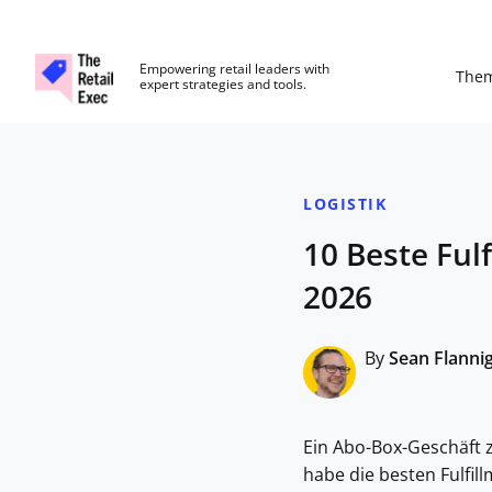
The Retail Exec
Empowering retail leaders with
The
expert strategies and tools.
Skip to main content
LOGISTIK
10 Beste Ful
2026
By
Sean Flanni
Ein Abo-Box-Geschäft z
habe die besten Fulfil