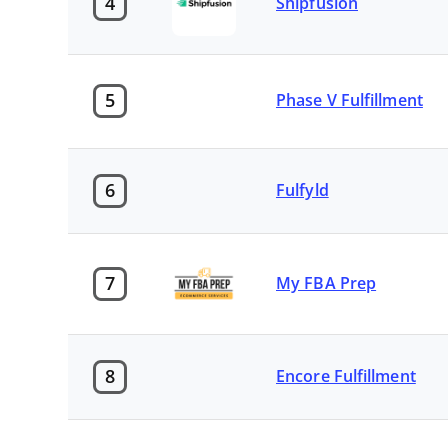
4
Shipfusion
5
Phase V Fulfillment
6
Fulfyld
7
My FBA Prep
8
Encore Fulfillment