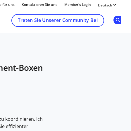
e für uns
Kontaktieren Sie uns
Member's Login
Treten Sie Unserer Community Bei
Op
ement-Boxen
u koordinieren. Ich
e effizienter