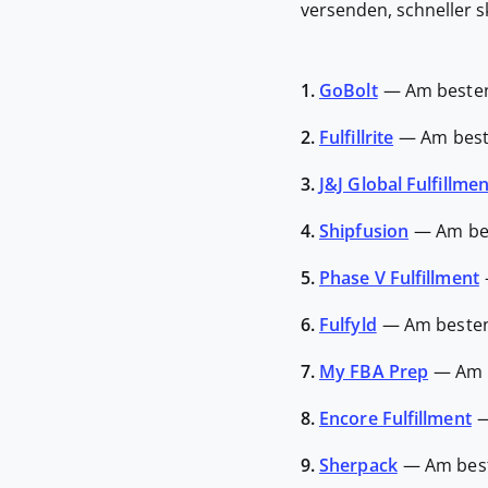
versenden, schneller 
1.
GoBolt
—
Am besten
2.
Fulfillrite
—
Am best
3.
J&J Global Fulfillmen
4.
Shipfusion
—
Am be
5.
Phase V Fulfillment
6.
Fulfyld
—
Am beste
7.
My FBA Prep
—
Am 
8.
Encore Fulfillment
9.
Sherpack
—
Am best