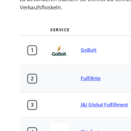
Verkaufsfloskeln.
SERVICE
1
GoBolt
2
Fulfillrite
3
J&J Global Fulfillment