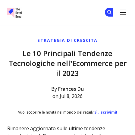
The Retail Exec
Un
Un
Skip to main content
STRATEGIA DI CRESCITA
Le 10 Principali Tendenze
Tecnologiche nell’Ecommerce per
il 2023
By
Frances Du
on Jul 8, 2026
Vuoi scoprire le novità nel mondo del retail?
Sì, iscrivimi!
Rimanere aggiornato sulle ultime tendenze