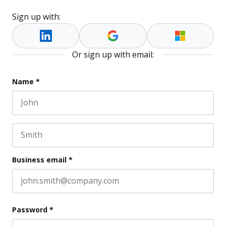
Sign up with:
Or sign up with email:
Comments
Name
*
First name
This field is for validation purposes and should be l
Last name
Business email
*
Password
*