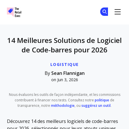
The Retail Exec
Re
Re
Skip to main content
14 Meilleures Solutions de Logiciel
de Code-barres pour 2026
LOGISTIQUE
By
Sean Flannigan
on Jun 3, 2026
Nous évaluons les outils de façon indépendante, et les commissions
contribuent à financer nos tests. Consultez notre
politique
de
transparence, notre
méthodologie
, ou
suggérez un outil
.
Découvrez 14 des meilleurs logiciels de code-barres
pour 2026, sélectionnés pour leurs atouts uniques