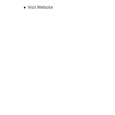
FAQ
Opens new window
Visit Website
Historique de l’entreprise