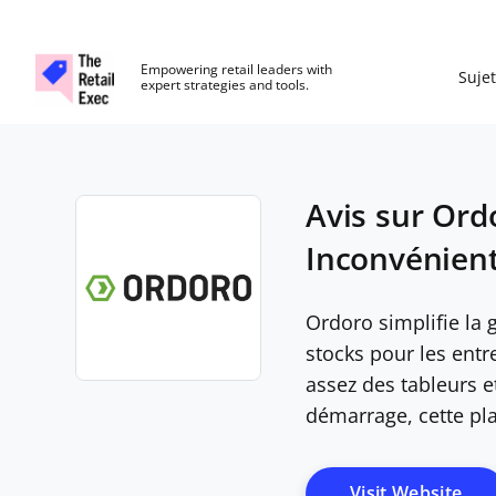
The Retail Exec
Empowering retail leaders with
Sujet
expert strategies and tools.
Skip to main content
Avis sur Ord
Inconvénients
Ordoro simplifie la
stocks pour les ent
assez des tableurs 
Opens new window
démarrage, cette pl
Ope
Visit Website