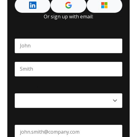
Or sign up with email:
Name
*
First name
Last name
Seniority
*
Business email
*