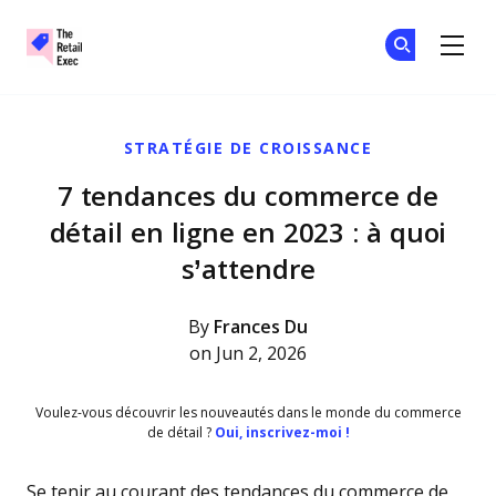
The Retail Exec
Re
Re
Skip to main content
STRATÉGIE DE CROISSANCE
7 tendances du commerce de
détail en ligne en 2023 : à quoi
s’attendre
By
Frances Du
on Jun 2, 2026
Voulez-vous découvrir les nouveautés dans le monde du commerce
de détail ?
Oui, inscrivez-moi !
Se tenir au courant des tendances du commerce de