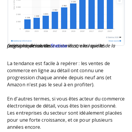
Ce graphique issu de
illustre la rapidité de la croissance des ventes e-commerce, ainsi que les prévisions d’évolution.
Statista
La tendance est facile à repérer : les ventes de
commerce en ligne au détail ont connu une
progression chaque année depuis neuf ans (et
Amazon n’est pas le seul à en profiter).
En d’autres termes, si vous êtes acteur du commerce
électronique de détail, vous êtes bien positionné.
Les entreprises du secteur sont idéalement placées
pour une forte croissance, et ce pour plusieurs
années encore.