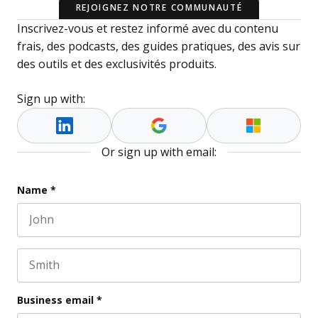
REJOIGNEZ NOTRE COMMUNAUTÉ
Inscrivez-vous et restez informé avec du contenu
frais, des podcasts, des guides pratiques, des avis sur
des outils et des exclusivités produits.
Sign up with:
Or sign up with email:
Email
Name
*
First name
This field is for validation purposes and should be l
Last name
Business email
*