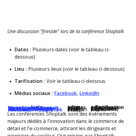
Une discussion "fireside" lors de la conférence Shoptalk
Dates :
Plusieurs dates (voir le tableau ci-
dessous)
Lieu :
Plusieurs lieux (voir le tableau ci-dessous)
Tarification :
Voir le tableau ci-dessous
Médias sociaux :
Facebook
,
LinkedIn
Lieux
Dates
Tarification
Abou Dhabi, Émirats arabes unis (Shoptalk Luxe)
27-29 janvier 2026
$2995 (réductions disponibles)
Las Vegas, Nevada (Shoptalk Printemps)
24-26 mars 2026
$3545 (réductions disponibles)
Barcelone, Espagne (Shoptalk Europe)
9-11 juin 2026
€2,500 (réductions disponibles)
Nashville, TN (Shoptalk Automne)
29 sept - 1 oct 2026
À venir
Les conférences Shoptalk sont des événements
majeurs dédiés à l’innovation dans le commerce de
détail et l’e-commerce, attirant les dirigeants et
pionniers du secteur. Organisées par Shoptalk