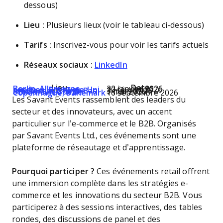
dessous)
Lieu :
Plusieurs lieux (voir le tableau ci-dessous)
Tarifs :
Inscrivez-vous pour voir les tarifs actuels
Réseaux sociaux :
LinkedIn
Lieu
Dates
Berlin, Allemagne
22 janvier 2026
Londres, Royaume-Uni
10 février 2026
Amsterdam, Pays-Bas
3 mars 2026
Stockholm, Suède
7 mai 2026
Copenhague, Danemark
16 septembre 2026
Les Savant Events rassemblent des leaders du
secteur et des innovateurs, avec un accent
particulier sur l’e-commerce et le B2B. Organisés
par Savant Events Ltd., ces événements sont une
plateforme de réseautage et d’apprentissage.
Pourquoi participer ?
Ces événements retail offrent
une immersion complète dans les stratégies e-
commerce et les innovations du secteur B2B. Vous
participerez à des sessions interactives, des tables
rondes, des discussions de panel et des