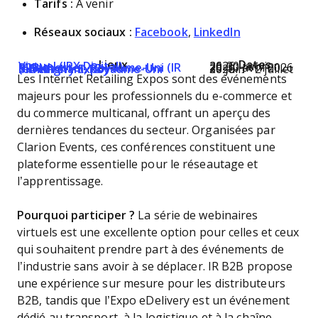
Tarifs :
À venir
Réseaux sociaux :
Facebook
,
LinkedIn
Lieux
Dates
Virtuel (IRX Digital)
26-30 janvier 2026
Manchester, Royaume-Uni (IR B2B)
29-30 avril 2026
Birmingham, Royaume-Uni (eDelivery Expo)
30 juin - 2 juillet 2026
Les Internet Retailing Expos sont des événements
majeurs pour les professionnels du e-commerce et
du commerce multicanal, offrant un aperçu des
dernières tendances du secteur. Organisées par
Clarion Events, ces conférences constituent une
plateforme essentielle pour le réseautage et
l’apprentissage.
Pourquoi participer ?
La série de webinaires
virtuels est une excellente option pour celles et ceux
qui souhaitent prendre part à des événements de
l’industrie sans avoir à se déplacer. IR B2B propose
une expérience sur mesure pour les distributeurs
B2B, tandis que l’Expo eDelivery est un événement
dédié au transport, à la logistique et à la chaîne