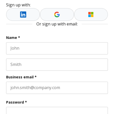
Sign up with:
Or sign up with email:
Name
Name
*
First name
This field is for validation purposes and should be l
Last name
Business email
*
Password
*