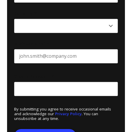
Last name
Seniority
*
Business email
*
Create Password
*
By submitting you agree to receive occasional emails
and acknowledge our
Privacy Policy
. You can
unsubscribe at any time.