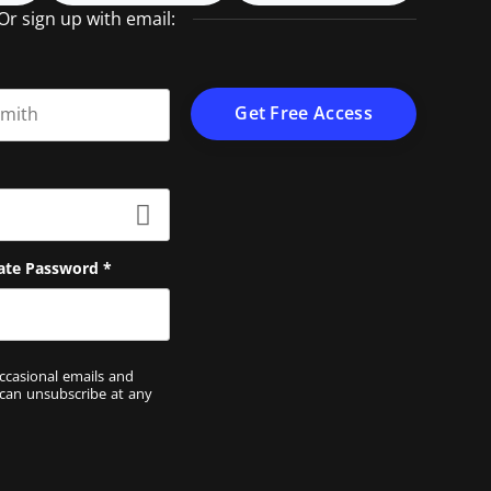
Or sign up with email:
t name
ate Password
*
ccasional emails and
 can unsubscribe at any