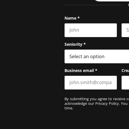
Name
*
First name
Las
Seniority
*
Business email
*
Cre
By submitting you agree to receive o
acknowledge our
Privacy Policy
. You
time.