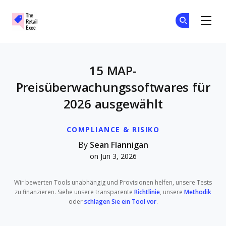
The Retail Exec
Tr
Tr
Skip to main content
15 MAP-
Preisüberwachungssoftwares für
2026 ausgewählt
COMPLIANCE & RISIKO
By
Sean Flannigan
on Jun 3, 2026
Wir bewerten Tools unabhängig und Provisionen helfen, unsere Tests
zu finanzieren. Siehe unsere transparente
Richtlinie
, unsere
Methodik
oder
schlagen Sie ein Tool vor
.