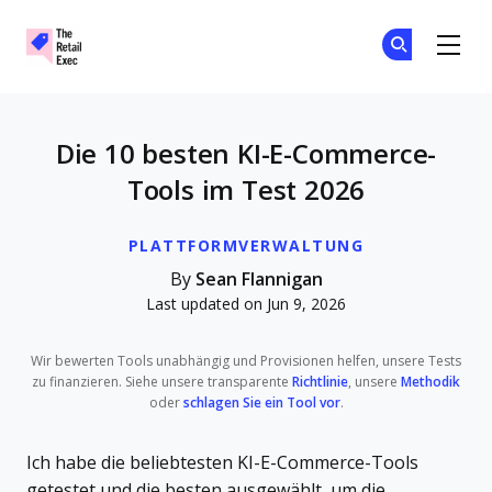
The Retail Exec
Tr
Tr
Skip to main content
Die 10 besten KI-E-Commerce-
Tools im Test 2026
PLATTFORMVERWALTUNG
By
Sean Flannigan
Last updated on Jun 9, 2026
Wir bewerten Tools unabhängig und Provisionen helfen, unsere Tests
zu finanzieren. Siehe unsere transparente
Richtlinie
, unsere
Methodik
oder
schlagen Sie ein Tool vor
.
Ich habe die beliebtesten KI-E-Commerce-Tools
getestet und die besten ausgewählt, um die