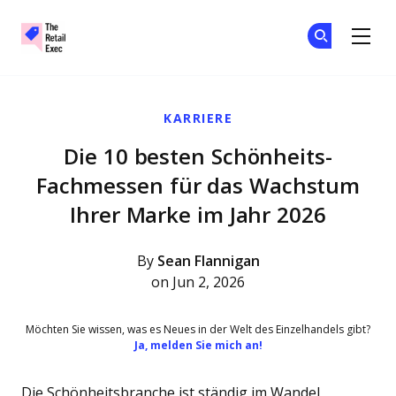
The Retail Exec
Tr
Tr
Skip to main content
KARRIERE
Die 10 besten Schönheits-
Fachmessen für das Wachstum
Ihrer Marke im Jahr 2026
By
Sean Flannigan
on Jun 2, 2026
Möchten Sie wissen, was es Neues in der Welt des Einzelhandels gibt?
Ja, melden Sie mich an!
Die Schönheitsbranche ist ständig im Wandel,