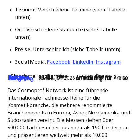
Termine:
Verschiedene Termine (siehe Tabelle
unten)
Ort:
Verschiedene Standorte (siehe Tabelle
unten)
Preise:
Unterschiedlich (siehe Tabelle unten)
Social Media:
Facebook
,
LinkedIn
,
Instagram
Standorte
Termine
Preise
Bologna, Italien
26.–29. März 2026
Ab 40€/Tag
Bangkok, Thailand
24.–26. Juni 2026
Anmeldung erforderlich für Preise
Las Vegas, NV
13.–15. Juli 2026
Anmeldung erforderlich für Preise
Hongkong, China
11.–14. November 2026
Anmeldung erforderlich für Preise
Das Cosmoprof Network ist eine führende
internationale Fachmesse-Reihe für die
Kosmetikbranche, die mehrere renommierte
Branchenevents in Europa, Asien, Nordamerika und
Südostasien vereint. Die Messen ziehen über
500.000 Fachbesucher aus mehr als 190 Ländern an
und präsentieren weltweit mehr als 10.000