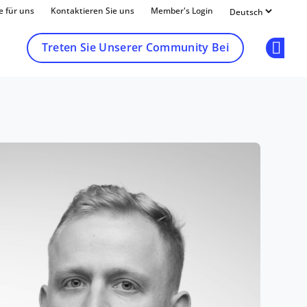
e für uns
Kontaktieren Sie uns
Member's Login
Treten Sie Unserer Community Bei
Op