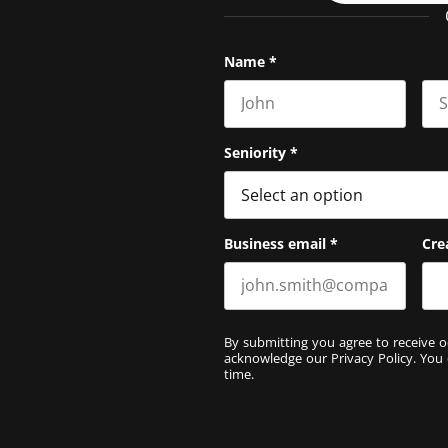
Name
*
First name
Las
Seniority
*
Business email
*
Cre
By submitting you agree to receive o
acknowledge our
Privacy Policy
. You
time.