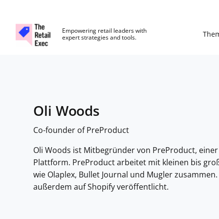
The Retail Exec
Empowering retail leaders with
The
expert strategies and tools.
Skip to main content
Oli Woods
Co-founder of PreProduct
Oli Woods ist Mitbegründer von
PreProduct
, eine
Plattform. PreProduct arbeitet mit kleinen bis 
wie Olaplex, Bullet Journal und Mugler zusammen.
außerdem auf Shopify veröffentlicht.