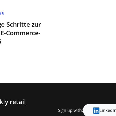
NG
e Schritte zur
n E-Commerce-
6
ly retail
Sign up with:
LinkedI