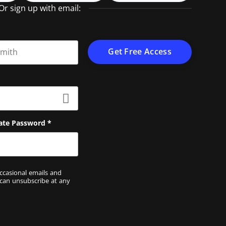
Or sign up with email:
t name
ate Password
*
ccasional emails and
 can unsubscribe at any