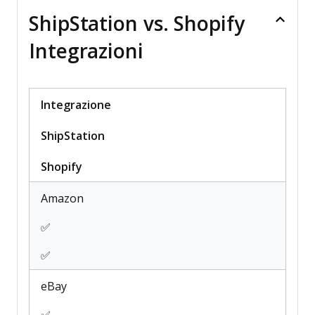
PayPal
ShipStation vs. Shopify
Payment Gateway Integration
Payment Processor
Integrazioni
Product Catalog
Review Monitoring
SAP Integration
Integrazione
Scheduling
ShipStation
Stripe
Third-Party Plugins/Add-Ons
Shopify
Amazon
✅
✅
eBay