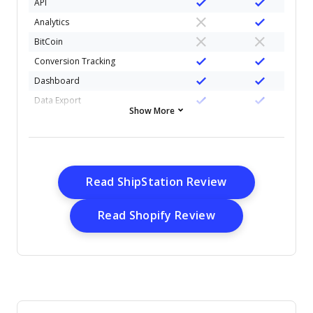
API
Analytics
BitCoin
Conversion Tracking
Dashboard
Data Export
Show More
Data Import
Data Visualization
Design Templates
External Integrations
Opens New Wi
Read ShipStation Review
Inventory Tracking
Opens New Win
Read Shopify Review
Keyword Tracking
Marketing Automation
Multi-User
Notifications
Order Management