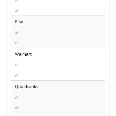
✅
✅
Etsy
✅
✅
Walmart
✅
✅
QuickBooks
✅
✅