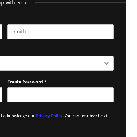
up with email:
Last name
Create Password
*
and acknowledge our
Privacy Policy
. You can unsubscribe at