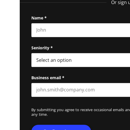
Or sign 
Name
*
First name
Seniority
*
Business email
*
By submitting you agree to receive occasional emails 
any time.