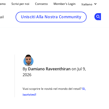
iamo
Scrivi per noi
Contatto
Member's Login
Unisciti Alla Nostra Community
ail
Op
By
Damiano Raveenthiran
on Jul 9,
2026
Vuoi scoprire le novità nel mondo del retail?
Sì,
iscrivimi!