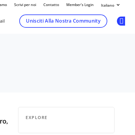
iamo
Scrivi per noi
Contatto
Member's Login
Unisciti Alla Nostra Community
ail
Op
EXPLORE
ro,