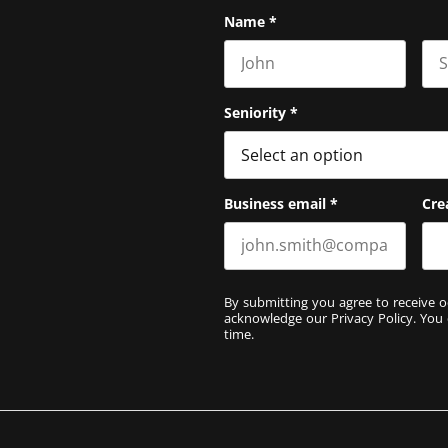
Name
*
First name
Las
Seniority
*
Business email
*
Cre
By submitting you agree to receive o
acknowledge our
Privacy Policy
. You
time.