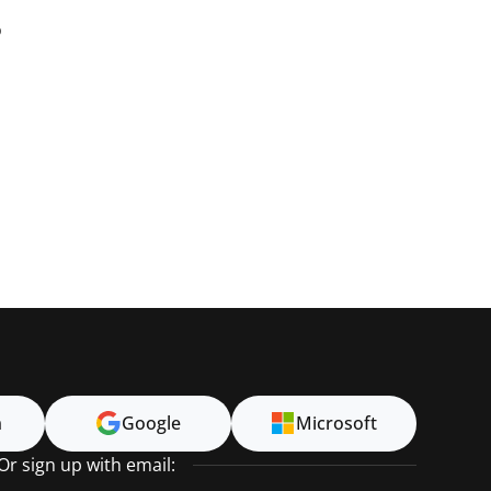
o
n
Google
Microsoft
Or sign up with email: