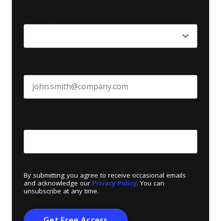
Last name
Seniority
*
Business email
*
Create Password
*
By submitting you agree to receive occasional emails
and acknowledge our
Privacy Policy
. You can
unsubscribe at any time.