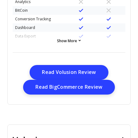
Analytics
BitCoin
Conversion Tracking
Dashboard
Data Export
Show More
Data Import
Data Visualization
Design Templates
External Integrations
Opens New Win
Read Volusion Review
Inventory Tracking
Opens New W
Read BigCommerce Review
Keyword Tracking
Marketing Automation
Multi-User
Notifications
Order Management
PayPal