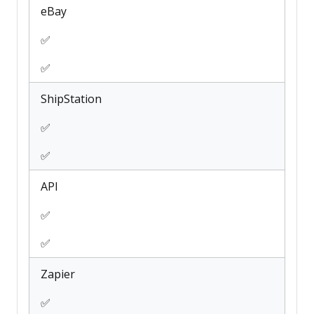
eBay
✅
✅
ShipStation
✅
✅
API
✅
✅
Zapier
✅