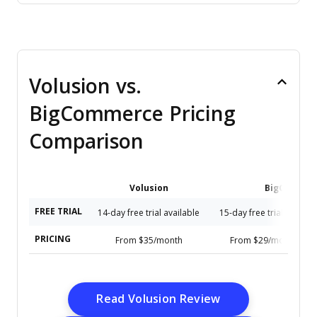
Volusion vs.
BigCommerce Pricing
Comparison
Volusion
BigCommer
FREE TRIAL
14-day free trial available
15-day free trial + free
PRICING
From $35/month
From $29/month (bille
Opens New Win
Read Volusion Review