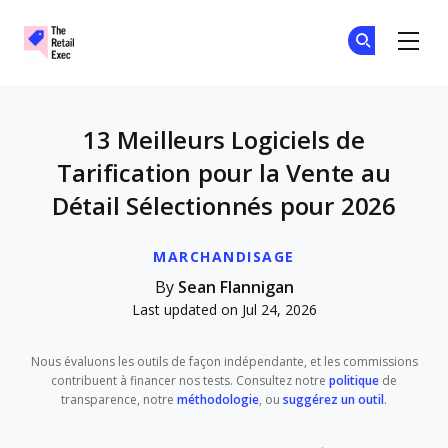
The Retail Exec
Re
Re
Skip to main content
13 Meilleurs Logiciels de
Tarification pour la Vente au
Détail Sélectionnés pour 2026
MARCHANDISAGE
By
Sean Flannigan
Last updated on Jul 24, 2026
Nous évaluons les outils de façon indépendante, et les commissions
contribuent à financer nos tests. Consultez notre
politique
de
transparence, notre
méthodologie
, ou
suggérez un outil
.