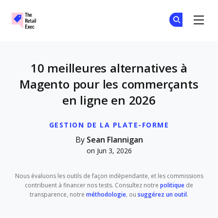
The Retail Exec
Re
Re
Skip to main content
10 meilleures alternatives à
Magento pour les commerçants
en ligne en 2026
GESTION DE LA PLATE-FORME
By
Sean Flannigan
on Jun 3, 2026
Nous évaluons les outils de façon indépendante, et les commissions
contribuent à financer nos tests. Consultez notre
politique
de
transparence, notre
méthodologie
, ou
suggérez un outil
.