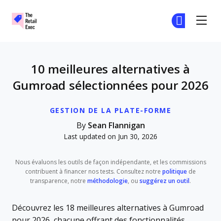
The Retail Exec
Re
Re
Skip to main content
10 meilleures alternatives à
Gumroad sélectionnées pour 2026
GESTION DE LA PLATE-FORME
By
Sean Flannigan
Last updated on Jun 30, 2026
Nous évaluons les outils de façon indépendante, et les commissions
contribuent à financer nos tests. Consultez notre
politique
de
transparence, notre
méthodologie
, ou
suggérez un outil
.
Découvrez les 18 meilleures alternatives à Gumroad
pour 2026, chacune offrant des fonctionnalités