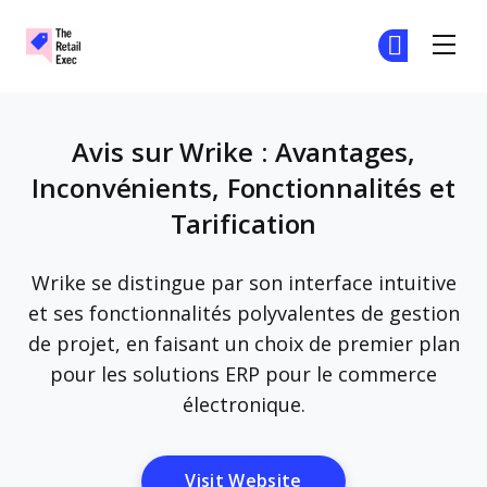
The Retail Exec
Re
Re
Skip to main content
Avis sur Wrike : Avantages,
Inconvénients, Fonctionnalités et
Tarification
Wrike se distingue par son interface intuitive
et ses fonctionnalités polyvalentes de gestion
de projet, en faisant un choix de premier plan
pour les solutions ERP pour le commerce
électronique.
Opens New Window
Visit Website