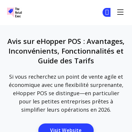
The Retail Exec
Re
Re
Skip to main content
Avis sur eHopper POS : Avantages,
Inconvénients, Fonctionnalités et
Guide des Tarifs
Si vous recherchez un point de vente agile et
économique avec une flexibilité surprenante,
eHopper POS se distingue—en particulier
pour les petites entreprises prêtes à
simplifier leurs opérations en 2026.
Opens New Window
Visit Website