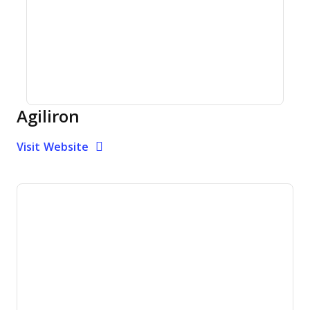
Agiliron
Opens new window
Opens New Window
Visit Website