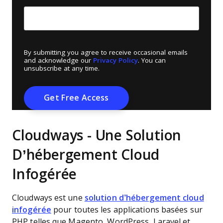
By submitting you agree to receive occasional emails
and acknowledge our
Privacy Policy
. You can
unsubscribe at any time.
Cloudways - Une Solution
D’hébergement Cloud
Infogérée
Cloudways est une
solution d’hébergement cloud
infogérée
pour toutes les applications basées sur
PHP telles que Magento, WordPress, Laravel et