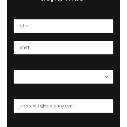
Name
*
First name
Last name
Seniority
*
Business email
*
Create Password
*