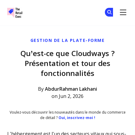
The Retail Exec
Re
Re
Skip to main content
GESTION DE LA PLATE-FORME
Qu’est-ce que Cloudways ?
Présentation et tour des
fonctionnalités
By
AbdurRahman Lakhani
on Jun 2, 2026
Voulez-vous découvrir les nouveautés dans le monde du commerce
de détail ?
Oui, inscrivez-moi !
L’hébergement est l’un des secteurs vitaux qui sous-