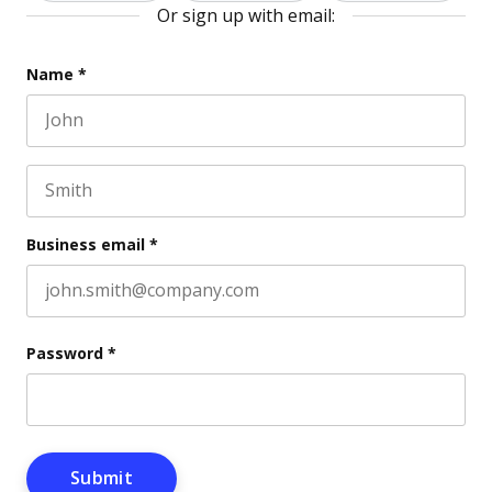
Or sign up with email:
Facebook
Name
*
First name
This field is for validation purposes and should be l
Last name
Business email
*
Password
*