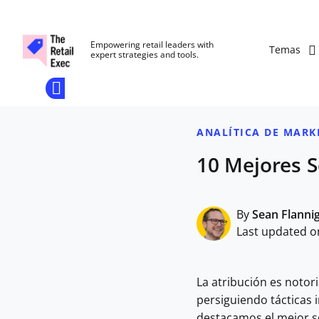
The Retail Exec
Empowering retail leaders with
Temas
expert strategies and tools.
Add as a
Únete A
preferred
Nuestra
Skip to main content
source
Opens new window
on
Comunidad
Google
ANALÍTICA DE MARK
10 Mejores S
By
Sean Flanni
Last updated on
La atribución es notor
persiguiendo tácticas 
destacamos el mejor so