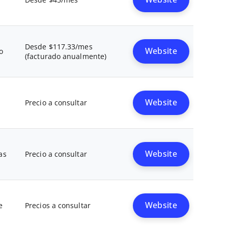
Desde $45/mes
Desde $117.33/mes
Website
o
(facturado anualmente)
Website
Precio a consultar
Website
as
Precio a consultar
Website
e
Precios a consultar