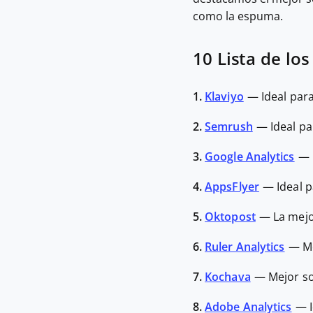
como la espuma.
10 Lista de lo
1.
Klaviyo
—
Ideal par
2.
Semrush
—
Ideal p
3.
Google Analytics
—
4.
AppsFlyer
—
Ideal 
5.
Oktopost
—
La mejo
6.
Ruler Analytics
—
M
7.
Kochava
—
Mejor s
8.
Adobe Analytics
—