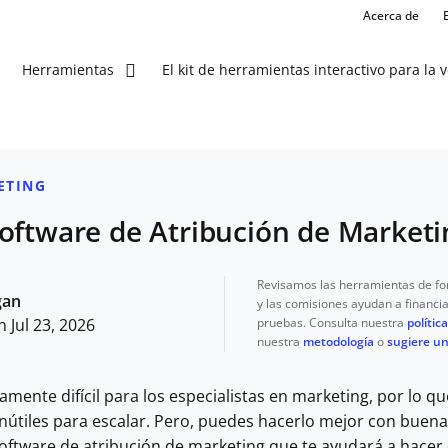
Acerca de
El kit de herramientas interactivo para la 
Herramientas
ETING
oftware de Atribución de Marketi
Revisamos las herramientas de f
gan
y las comisiones ayudan a financi
pruebas. Consulta nuestra
política
 Jul 23, 2026
nuestra
metodología
o
sugiere u
iamente difícil para los especialistas en marketing, por lo 
inútiles para escalar. Pero, puedes hacerlo mejor con buen
ftware de atribución de marketing que te ayudará a hacer c