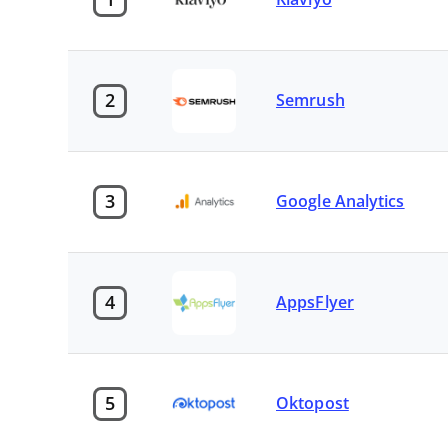
2
Semrush
3
Google Analytics
4
AppsFlyer
5
Oktopost