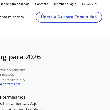
Escribe para nosotros
Contacto
Member's Login
Únete A Nuestra Comunidad
venta minorista
ng para 2026
orma independiente
ar nuestras
de transparencia,
na herramienta
.
que terminamos
as herramientas. Aquí,
recer tu tienda online