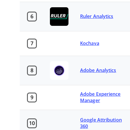
6
Ruler Analytics
7
Kochava
8
Adobe Analytics
Adobe Experience
9
Manager
Google Attribution
10
360