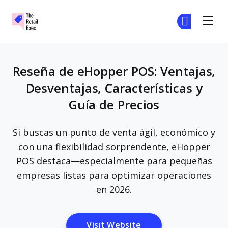
The Retail Exec
Ún
Ún
Skip to main content
Reseña de eHopper POS: Ventajas,
Desventajas, Características y
Guía de Precios
Si buscas un punto de venta ágil, económico y
con una flexibilidad sorprendente, eHopper
POS destaca—especialmente para pequeñas
empresas listas para optimizar operaciones
en 2026.
Opens New Window
Visit Website