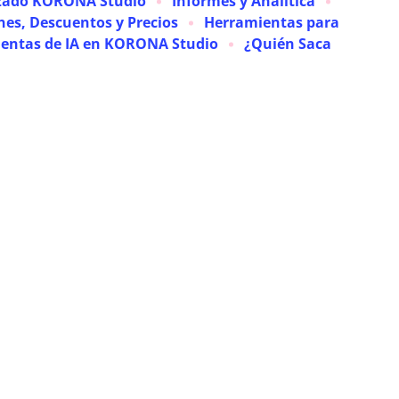
zado KORONA Studio
Informes y Analítica
es, Descuentos y Precios
Herramientas para
entas de IA en KORONA Studio
¿Quién Saca