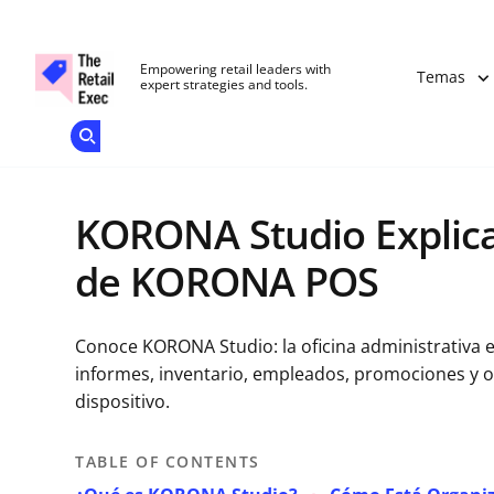
The Retail Exec
Empowering retail leaders with
Temas
expert strategies and tools.
Add as a
Únete A
preferred
Nuestra
Skip to main content
source
Opens new window
on
Comunidad
Google
KORONA Studio Explicad
de KORONA POS
Conoce KORONA Studio: la oficina administrativa
informes, inventario, empleados, promociones y o
dispositivo.
TABLE OF CONTENTS