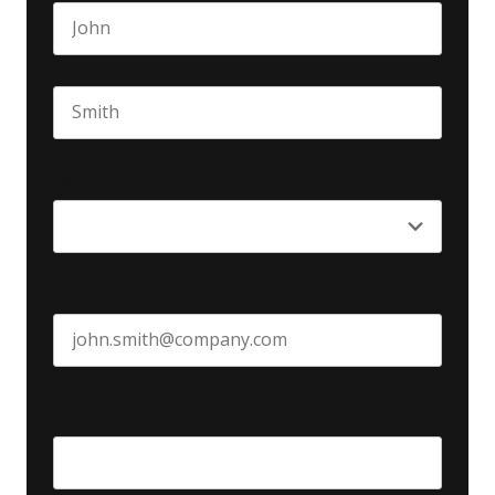
First name
Last name
Seniority
*
Business email
*
Create Password
*