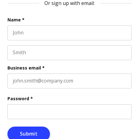
Or sign up with email:
Instagram
Name
*
First name
This field is for validation purposes and should be l
Last name
Business email
*
Password
*