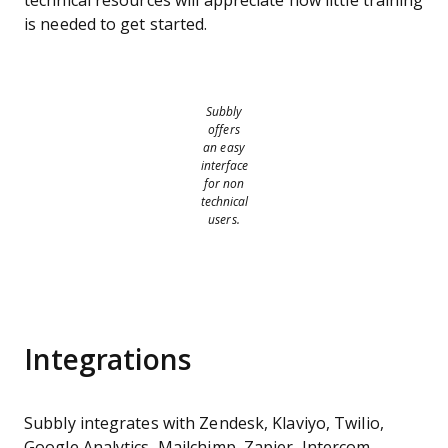
technical resources will appreciate how little training
is needed to get started.
Subbly
offers
an easy
interface
for non
technical
users.
Integrations
Subbly integrates with Zendesk, Klaviyo, Twilio,
Google Analytics, Mailchimp, Zapier, Intercom,