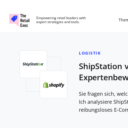
The Retail Exec
Empowering retail leaders with
The
expert strategies and tools.
Skip to main content
LOGISTIK
ShipStation v
Expertenbew
Sie fragen sich, wel
Ich analysiere ShipS
reibungsloses E-C