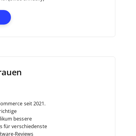
Opens New Window
rauen
Commerce seit 2021.
richtige
likum bessere
s für verschiedenste
ftware-Reviews