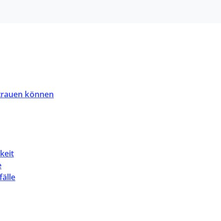
trauen können
keit
e
älle