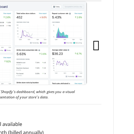
f Shopify’s dashboard, which gives you a visual
sentation of your store’s data.
l available
h (billed annually)