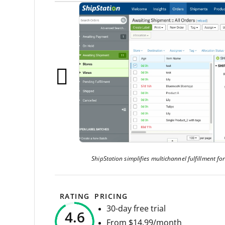
ShipStation simplifies multichannel fulfillment f
RATING
PRICING
30-day free trial
4.6
From $14.99/month