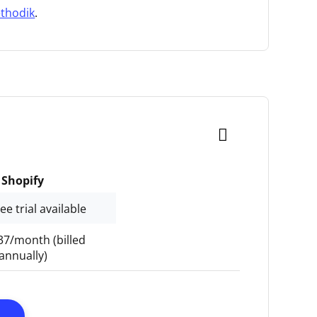
thodik
.
Shopify
ee trial available
7/month (billed
annually)
Opens New Window