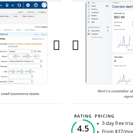
Here's a screenshot o
or small ecommerce teams.
repre
RATING
PRICING
3-day free tria
4.5
From $37/mont