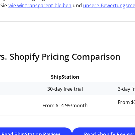
 Sie
wie wir transparent bleiben
und
unsere Bewertungsme
vs. Shopify Pricing Comparison
ShipStation
30-day free trial
3-day fr
From $3
From $14.99/month
Opens New Window
Read ShipStation Review
Read Shopify Review