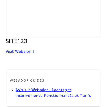
SITE123
Opens new window
Opens New Window
Visit Website
WEBADOR GUIDES
Avis sur Webador : Avantages,
Opens n
Inconvénients, Fonctionnalités et Tarifs