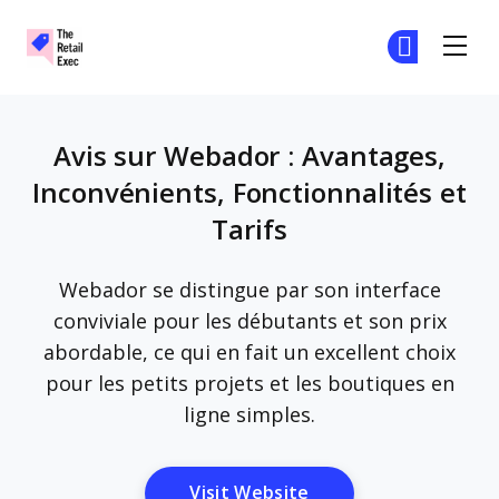
The Retail Exec
Re
Re
Skip to main content
Avis sur Webador : Avantages,
Inconvénients, Fonctionnalités et
Tarifs
Webador se distingue par son interface
conviviale pour les débutants et son prix
abordable, ce qui en fait un excellent choix
pour les petits projets et les boutiques en
ligne simples.
Opens New Window
Visit Website