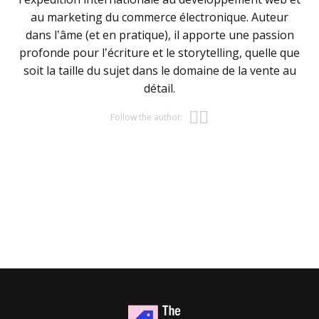
au marketing du commerce électronique. Auteur
dans l’âme (et en pratique), il apporte une passion
profonde pour l’écriture et le storytelling, quelle que
soit la taille du sujet dans le domaine de la vente au
détail.
Opens new w
Opens new 
Follow the author: