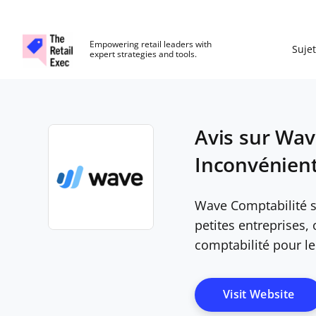
The Retail Exec
Empowering retail leaders with
Sujet
expert strategies and tools.
Skip to main content
Avis sur Wav
Inconvénients
Wave Comptabilité se
petites entreprises,
Opens new window
comptabilité pour l
Ope
Visit Website