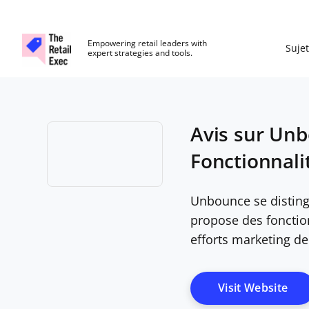
The Retail Exec
Empowering retail leaders with
Sujet
expert strategies and tools.
Skip to main content
Avis sur Unb
Fonctionnalit
Opens new window
Unbounce se disting
propose des fonctio
efforts marketing de
Ope
Visit Website