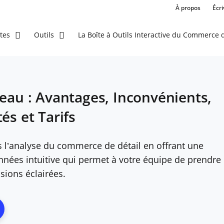
À propos
Écr
La Boîte à Outils Interactive du Commerce d
tes
Outils
leau : Avantages, Inconvénients,
és et Tarifs
s l’analyse du commerce de détail en offrant une
nnées intuitive qui permet à votre équipe de prendre
sions éclairées.
ns New Window