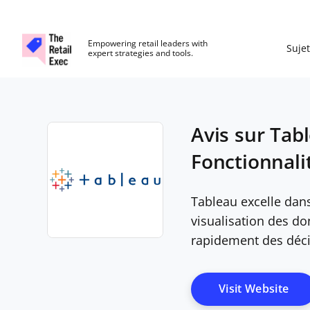
The Retail Exec
Empowering retail leaders with
Sujet
expert strategies and tools.
Skip to main content
Avis sur Tab
Fonctionnalit
Tableau excelle dan
visualisation des do
rapidement des déci
Opens new window
Ope
Visit Website